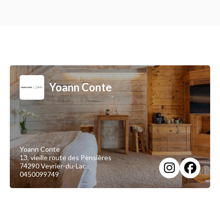
Yoann Conte
Yoann Conte
13, vieille route des Pensières
74290 Veyrier-du-Lac
0450099749