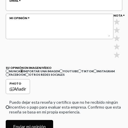
EMAIL
NOTA
MI OPINIÓN
SU OPINIÓN EN IMAGEN/VÍDEO
NUNCA
IMPORTAR UNA IMAGEN
YOUTUBE
TIKTOK
INSTAGRAM
FACEBOOK
OTROS REDES SOCIALES
PHOTO
Añadir
Puedo dejar esta reseña y certifico que no he recibido ningún
incentivo o pago para evaluar esta empresa. Confirmo que esta
reseña se basa en mi propia experiencia.
Enviar mi opinión