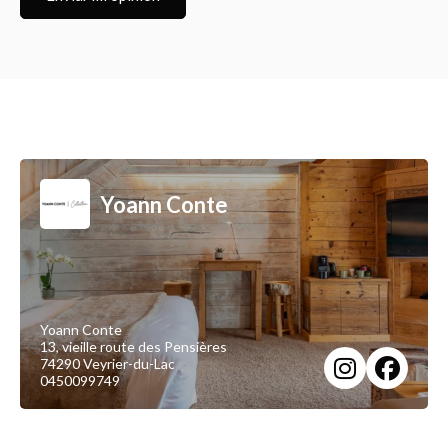
Yoann Conte
Yoann Conte
13, vieille route des Pensières
74290 Veyrier-du-Lac
0450099749