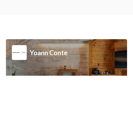
Yoann Conte
Yoann Conte
13, vieille route des Pensières
74290 Veyrier-du-Lac
0450099749