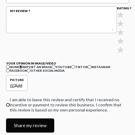
RATING
MY REVIEW
YOUR OPINION IN IMAGE/VIDEO
NONE
IMPORT AN IMAGE
YOUTUBE
TIKTOK
INSTAGRAM
FACEBOOK
OTHER SOCIAL MEDIA
PICTURE
Add
I am able to leave this review and certify that I received no
incentive or payment to review this business. I confirm that
this review is based on my own personal experience.
Share my review